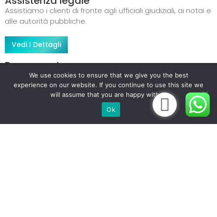
Assistenza legale
Assistiamo i clienti di fronte agli ufficiali giudiziali, ai notai e
alle autorità pubbliche.
Vedi I Dettagli
Rappresentanza
Lottiamo sempre per gli interessi dei clienti davanti ai
We use cookies to ensure that we give you the best
experience on our website. If you continue to use this site we
tribunali
will assume that you are happy with it.
Vedi I Dettagli
Ok
Consulenza
Grazie ad un’ampia esperienza acquisita nel settore, la
consulenza fornita è offerta altrettanto a persone fisiche
e giuridiche.
Vedi I Dettagli